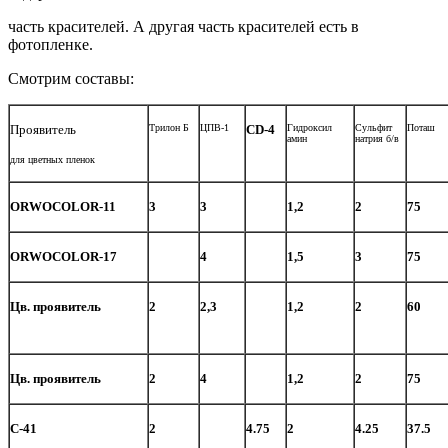
часть красителей. А другая часть красителей есть в
фотопленке.
Смотрим составы:
Проявитель
Трилон Б
ЦПВ-1
CD-4
Гидроксил
Сульфит
Поташ
амин
натрия б/в
для цветных пленок
ORWOCOLOR-11
3
3
1,2
2
75
ORWOCOLOR-17
4
1,5
3
75
Цв. проявитель
2
2,3
1,2
2
60
Цв. проявитель
2
4
1,2
2
75
C-41
2
4.75
2
4.25
37.5