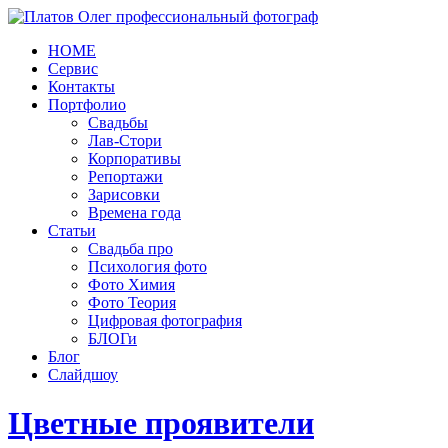
HOME
Сервис
Контакты
Портфолио
Свадьбы
Лав-Стори
Корпоративы
Репортажи
Зарисовки
Времена года
Статьи
Свадьба про
Психология фото
Фото Химия
Фото Теория
Цифровая фотография
БЛОГи
Блог
Слайдшоу
Цветные проявители