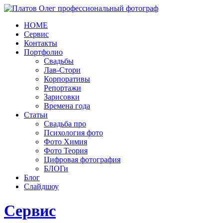
HOME
Сервис
Контакты
Портфолио
Свадьбы
Лав-Стори
Корпоративы
Репортажи
Зарисовки
Времена года
Статьи
Свадьба про
Психология фото
Фото Химия
Фото Теория
Цифровая фотография
БЛОГи
Блог
Слайдшоу
Сервис