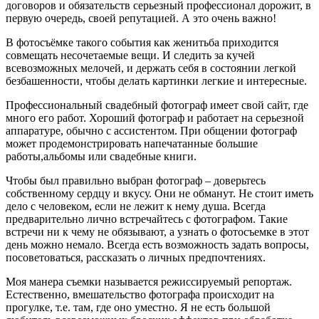
договоров и обязательств серьезный профессионал дорожит, в
первую очередь, своей репутацией. А это очень важно!
В фотосъёмке такого события как женитьба приходится
совмещать несочетаемые вещи. И следить за кучей
всевозможных мелочей, и держать себя в состоянии легкой
безбашенности, чтобы делать картинки легкие и интересные.
Профессиональный свадебный фотограф имеет свой сайт, где
много его работ. Хороший фотограф и работает на серьезной
аппаратуре, обычно с ассистентом. При общении фотограф
может продемонстрировать напечатанные большие
работы,альбомы или свадебные книги.
Чтобы был правильно выбран фотограф – доверьтесь
собственному сердцу и вкусу. Они не обманут. Не стоит иметь
дело с человеком, если не лежит к нему душа. Всегда
предварительно лично встречайтесь с фотографом. Такие
встречи ни к чему не обязывают, а узнать о фотосъемке в этот
день можно немало. Всегда есть возможность задать вопросы,
посоветоваться, рассказать о личных предпочтениях.
Моя манера съемки называется режиссируемый репортаж.
Естественно, вмешательство фотографа происходит на
прогулке, т.е. там, где оно уместно. Я не есть большой