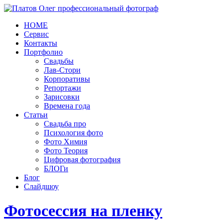
HOME
Сервис
Контакты
Портфолио
Свадьбы
Лав-Стори
Корпоративы
Репортажи
Зарисовки
Времена года
Статьи
Свадьба про
Психология фото
Фото Химия
Фото Теория
Цифровая фотография
БЛОГи
Блог
Слайдшоу
Фотосессия на пленку