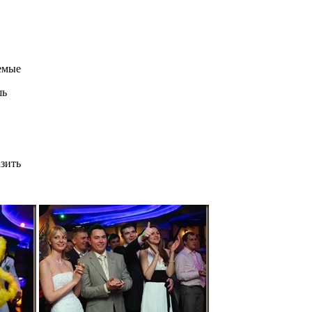
аемые
шь
азить