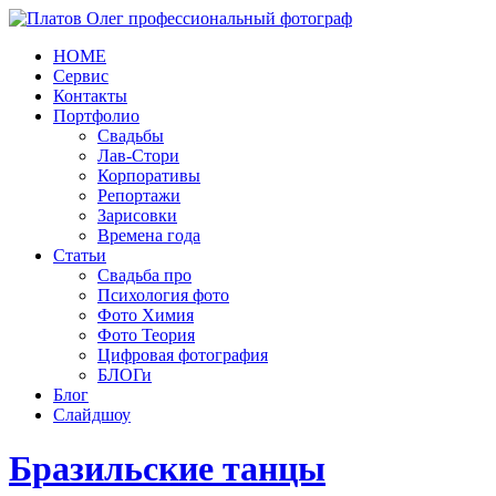
HOME
Сервис
Контакты
Портфолио
Свадьбы
Лав-Стори
Корпоративы
Репортажи
Зарисовки
Времена года
Статьи
Свадьба про
Психология фото
Фото Химия
Фото Теория
Цифровая фотография
БЛОГи
Блог
Слайдшоу
Бразильские танцы