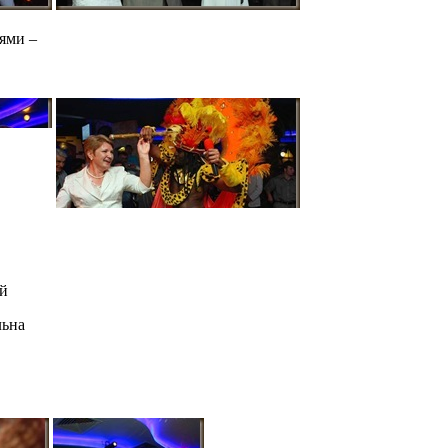
тями –
ей
льна