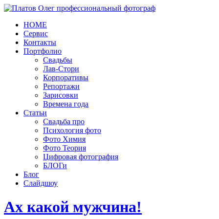
HOME
Сервис
Контакты
Портфолио
Свадьбы
Лав-Стори
Корпоративы
Репортажи
Зарисовки
Времена года
Статьи
Свадьба про
Психология фото
Фото Химия
Фото Теория
Цифровая фотография
БЛОГи
Блог
Слайдшоу
Ах какой мужчина!