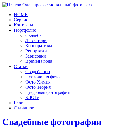
HOME
Сервис
Контакты
Портфолио
Свадьбы
Лав-Стори
Корпоративы
Репортажи
Зарисовки
Времена года
Статьи
Свадьба про
Психология фото
Фото Химия
Фото Теория
Цифровая фотография
БЛОГи
Блог
Слайдшоу
Свадебные фотографии