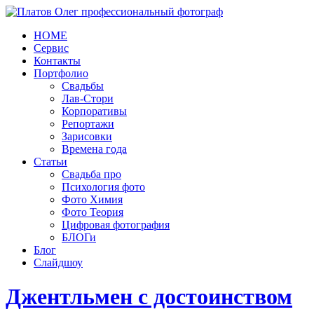
HOME
Сервис
Контакты
Портфолио
Свадьбы
Лав-Стори
Корпоративы
Репортажи
Зарисовки
Времена года
Статьи
Свадьба про
Психология фото
Фото Химия
Фото Теория
Цифровая фотография
БЛОГи
Блог
Слайдшоу
Джентльмен с достоинством