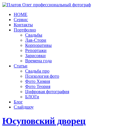
HOME
Сервис
Контакты
Портфолио
Свадьбы
Лав-Стори
Корпоративы
Репортажи
Зарисовки
Времена года
Статьи
Свадьба про
Психология фото
Фото Химия
Фото Теория
Цифровая фотография
БЛОГи
Блог
Слайдшоу
Юсуповский дворец