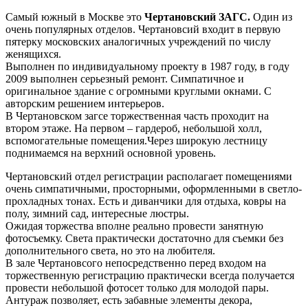
Самый южный в Москве это
Чертановский ЗАГС.
Один из
очень популярных отделов. Чертановсий входит в первую
пятерку московских аналогичных учреждений по числу
женящихся.
Выполнен по индивидуальному проекту в 1987 году, в году
2009 выполнен серьезный ремонт. Симпатичное и
оригинальное здание с огромными круглыми окнами. С
авторским решением интерьеров.
В Чертановском загсе торжественная часть проходит на
втором этаже. На первом – гардероб, небольшой холл,
вспомогательные помещения.Через широкую лестницу
поднимаемся на верхний основной уровень.
Чертановский отдел регистрации располагает помещениями
очень симпатичными, просторными, оформленными в светло-
прохладных тонах. Есть и диванчики для отдыха, ковры на
полу, зимний сад, интересные люстры.
Ожидая торжества вполне реально провести занятную
фотосъемку. Света практически достаточно для съемки без
дополнительного света, но это на любителя.
В зале Чертановсого непосредственно перед входом на
торжественную регистрацию практически всегда получается
провести небольшой фотосет только для молодой пары.
Антураж позволяет, есть забавные элементы декора,