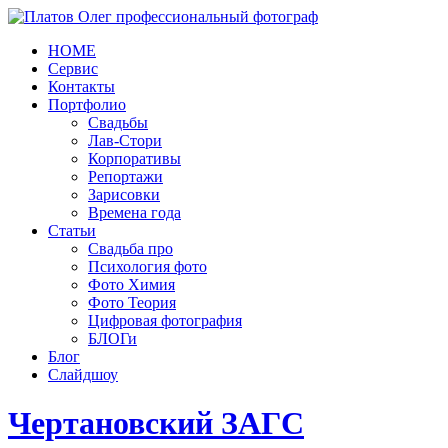
HOME
Сервис
Контакты
Портфолио
Свадьбы
Лав-Стори
Корпоративы
Репортажи
Зарисовки
Времена года
Статьи
Свадьба про
Психология фото
Фото Химия
Фото Теория
Цифровая фотография
БЛОГи
Блог
Слайдшоу
Чертановский ЗАГС