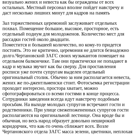
визуально жених и невеста как бы ограждены от всех
остальных. Местный персонал вполне пойдет навстречу и
даст несколько лишних минут для кадров на память
Зал торжественных церемоний заслуживает отдельных
похвал. Помещение большое, высокое, просторное, есть
отдельный подиум для молодоженов. Количество мест для
рассадки гостей около двадцати.
Поместится и большеей количество, но кому-то придется
постоять. Это не критично, церемония не длится безнадежно
долго.Чертановский ЗАГС своих музыкантов помещает на
отдельном балкончике. Там они практически не попадают в
кадр и музыка звучит как бы сверху. Для проставления
росписи уже почти супругам выделен отдельный
оригинальный столик. Обычно за ним располагается невеста,
жених же по-джентльменски стоит. Фотосъемка регистрации
проходит интересно, простора хватает, можно
сфотографироваться со всеми гостями в конце процесса.
Сотрудники заведения всегда идут навстречу подобным
просьбам. На выходе молодых супругов встречают гости и
родственники. При улице свежепожененных супругов гости
располагаются на оригинальной лестнице. Она вроде бы и
обычная, но весь народ образует довольно неширокий
коридорчик, что как-то очень сближает всех. Возле
Чертановского отдела ЗАГС масса зелени, цветники, неплохая