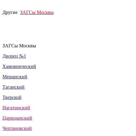
Другие
ЗАГСы Москвы
ЗАГСы Москвы
Дворец №1
Хамовнический
Мещанский
Таганский
Тверской
Нагатинский
Царицынский
Чертановский