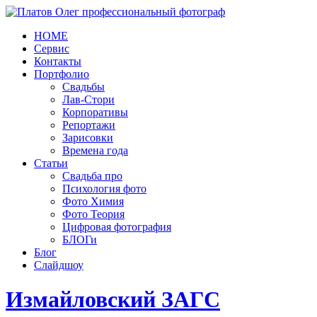
HOME
Сервис
Контакты
Портфолио
Свадьбы
Лав-Стори
Корпоративы
Репортажи
Зарисовки
Времена года
Статьи
Свадьба про
Психология фото
Фото Химия
Фото Теория
Цифровая фотография
БЛОГи
Блог
Слайдшоу
Измайловский ЗАГС