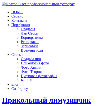
HOME
Сервис
Контакты
Портфолио
Свадьбы
Лав-Стори
Корпоративы
Репортажи
Зарисовки
Времена года
Статьи
Свадьба про
Психология фото
Фото Химия
Фото Теория
Цифровая фотография
БЛОГи
Блог
Слайдшоу
Прикольный лимузинчик