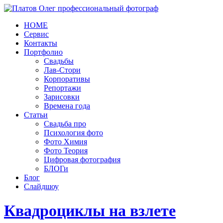
HOME
Сервис
Контакты
Портфолио
Свадьбы
Лав-Стори
Корпоративы
Репортажи
Зарисовки
Времена года
Статьи
Свадьба про
Психология фото
Фото Химия
Фото Теория
Цифровая фотография
БЛОГи
Блог
Слайдшоу
Квадроциклы на взлете