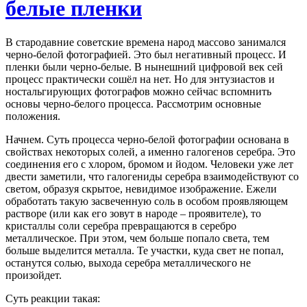
белые пленки
В стародавние советские времена народ массово занимался
черно-белой фотографией. Это был негативный процесс. И
пленки были черно-белые. В нынешний цифровой век сей
процесс практически сошёл на нет. Но для энтузиастов и
ностальгирующих фотографов можно сейчас вспомнить
основы черно-белого процесса. Рассмотрим основные
положения.
Начнем. Суть процесса черно-белой фотографии основана в
свойствах некоторых солей, а именно галогенов серебра. Это
соединения его с хлором, бромом и йодом. Человеки уже лет
двести заметили, что галогениды серебра взаимодействуют со
светом, образуя скрытое, невидимое изображение. Ежели
обработать такую засвеченную соль в особом проявляющем
растворе (или как его зовут в народе – проявителе), то
кристаллы соли серебра превращаются в серебро
металлическое. При этом, чем больше попало света, тем
больше выделится металла. Те участки, куда свет не попал,
останутся солью, выхода серебра металлического не
произойдет.
Суть реакции такая: