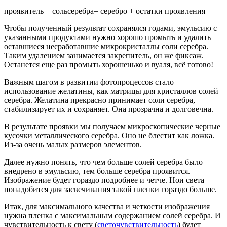
проявитель + сольсеребра= серебро + остатки проявления
Чтобы полученный результат сохранялся годами, эмульсию с
указанными продуктами нужно хорошо промыть и удалить
оставшиеся несработавшие микрокристаллы соли серебра.
Таким удалением занимается закрепитель, он же фиксаж.
Останется еще раз промыть хорошенько и вуаля, всё готово!
Важным шагом в развитии фотопроцессов стало
использование желатины, как матрицы для кристаллов солей
серебра. Желатина прекрасно принимает соли серебра,
стабилизирует их и сохраняет. Она прозрачна и долговечна.
В результате проявки мы получаем микроскопические черные
кусочки металлического серебра. Оно не блестит как ложка.
Из-за очень малых размеров элементов.
Далее нужно понять, что чем больше солей серебра было
внедрено в эмульсию, тем больше серебра проявится.
Изображение будет гораздо подробнее и четче. Нои света
понадобится для засвечивания такой пленки гораздо больше.
Итак, для максимального качества и четкости изображения
нужна пленка с максимальным содержанием солей серебра. И
чувствительность к свету (
светочувствительность
) будет