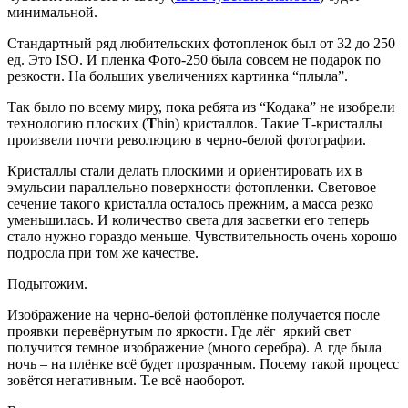
минимальной.
Стандартный ряд любительских фотопленок был от 32 до 250
ед. Это ISO. И пленка Фото-250 была совсем не подарок по
резкости. На больших увеличениях картинка “плыла”.
Так было по всему миру, пока ребята из “Кодака” не изобрели
технологию плоских (
T
hin) кристаллов. Такие Т-кристаллы
произвели почти революцию в черно-белой фотографии.
Кристаллы стали делать плоскими и ориентировать их в
эмульсии параллельно поверхности фотопленки. Световое
сечение такого кристалла осталось прежним, а масса резко
уменьшилась. И количество света для засветки его теперь
стало нужно гораздо меньше. Чувствительность очень хорошо
подросла при том же качестве.
Подытожим.
Изображение на черно-белой фотоплёнке получается после
проявки перевёрнутым по яркости. Где лёг яркий свет
получится темное изображение (много серебра). А где была
ночь – на плёнке всё будет прозрачным. Посему такой процесс
зовётся негативным. Т.е всё наоборот.