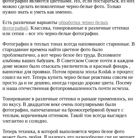
фотографии являются цветными. Но, если постараться, из них
можно сделать великолепные черно-белые фото. Только
нужно знать и уметь как именно.
Есть различные варианты
обработки черно белых
фотографий
. Классика, тонированные в различные оттенки
или сепия – все это черно-белые фотографии.
Фотографии в теплых тонах всегда напоминают старинные. В
стародавние времена найти цветное фото было
проблематично, а вот черно белое без труда. Вспомните
альбомы ваших бабушек. В Советском Союзе почти в каждом
доме можно было отыскать увеличитель и красный фонарь ,
ванночки для проявки. Потом пришла эпоха Kodak и процесс
сошел на нет. Теперь купить черно белые реактивы совсем не
просто да и не дешево, иногда гораздо дороже цвета. Посему
и наша отечественная фотопромышленность почти исчезла.
Тонирование в различные оттенки и раньше применялось, но
по вкусу. В двадцатом веке очень популярными были
фотографии, напечатанные на бромосеребряной бумаге с
теплым, коричневым оттенком. Такой тон всегда выглядел
элегантно и солидно.
Теперь техника, в которой выполняется черно белое фото
может быть любая. Я надеюсь что разнообразие сие не мешает,