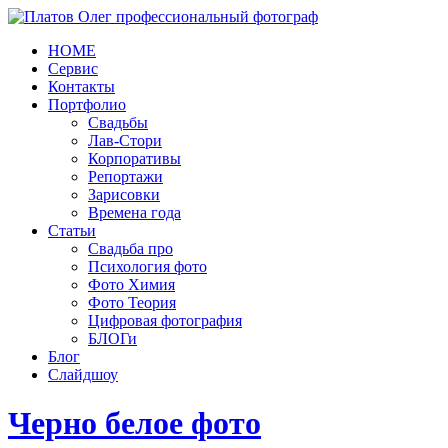
HOME
Сервис
Контакты
Портфолио
Свадьбы
Лав-Стори
Корпоративы
Репортажи
Зарисовки
Времена года
Статьи
Свадьба про
Психология фото
Фото Химия
Фото Теория
Цифровая фотография
БЛОГи
Блог
Слайдшоу
Черно белое фото