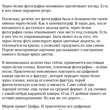
Черно белые фотографии неизменно притягивают взгляд. Есть
в них некое ощущение ретро.
Поскольку десятки лет фотография была в большинстве своем
именно черно-белой. Как и кинематограф. В наши дни, после
внезапного и доступного засилья цвета, черно белые
фотографии снова отвоевывают свое место под солнцем. Есть
в них что-то очаровывающее. Быть может из-за того, что
черно белое фото нивелирует яркие цветовые акценты, не
отвлекается на краски, а позволяет придумать их нам самим.
Порою монохромные картинки рассказывают о настроении
намного больше ярких цветов.
В минимальных количествах сейчас применяется настоящая
черно-белая пленка. Конечно, пленочная фотография – особая
песня. Практически невозможно повторить на цифровой
камере прелесть и фактуру , которое передает черно белое
зерно пленки, иногда игольчатую фактуру, порой
фантастическую пластику и мягкость. Само собой при
хорошей оптике, еще лучше на средний формат. А уж снимки
с какой-нибудь карданной камеры 10 на 15 дюймов никого не
оставят равнодушными. Но как же это дорого…
Миром правит Цифра. И практически все цифровые