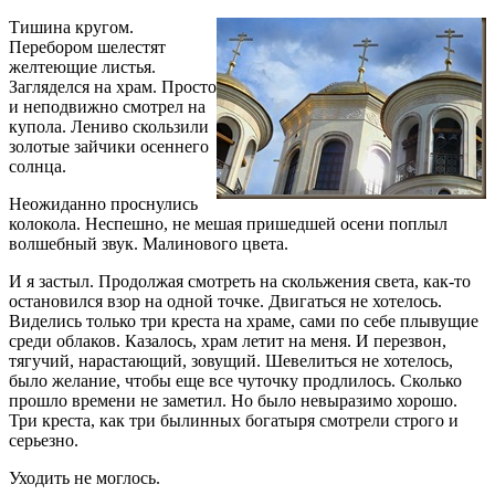
Тишина кругом.
Перебором шелестят
желтеющие листья.
Загляделся на храм. Просто
и неподвижно смотрел на
купола. Лениво скользили
золотые зайчики осеннего
солнца.
Неожиданно проснулись
колокола. Неспешно, не мешая пришедшей осени поплыл
волшебный звук. Малинового цвета.
И я застыл. Продолжая смотреть на скольжения света, как-то
остановился взор на одной точке. Двигаться не хотелось.
Виделись только три креста на храме, сами по себе плывущие
среди облаков. Казалось, храм летит на меня. И перезвон,
тягучий, нарастающий, зовущий. Шевелиться не хотелось,
было желание, чтобы еще все чуточку продлилось. Сколько
прошло времени не заметил. Но было невыразимо хорошо.
Три креста, как три былинных богатыря смотрели строго и
серьезно.
Уходить не моглось.