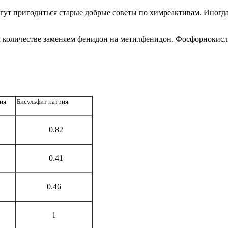
гут пригодиться старые добрые советы по химреактивам. Иногда
м количестве заменяем фенидон на метилфенидон. Фосфорнокисл
ия
Бисульфит натрия
0.82
0.41
0.46
1