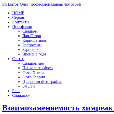
HOME
Сервис
Контакты
Портфолио
Свадьбы
Лав-Стори
Корпоративы
Репортажи
Зарисовки
Времена года
Статьи
Свадьба про
Психология фото
Фото Химия
Фото Теория
Цифровая фотография
БЛОГи
Блог
Слайдшоу
Взаимозаменяемость химреак